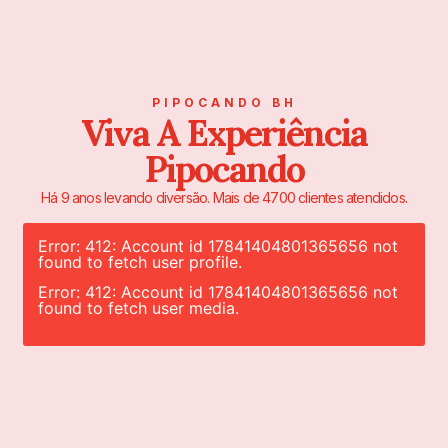
PIPOCANDO BH
Viva A Experiência
Pipocando
Há 9 anos levando diversão. Mais de 4700 clientes atendidos.
Error: 412: Account id 17841404801365656 not
found to fetch user profile.
Error: 412: Account id 17841404801365656 not
found to fetch user media.