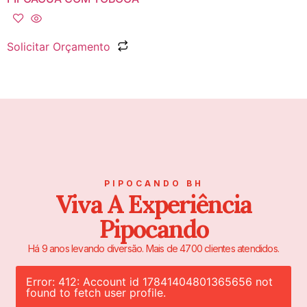
Solicitar Orçamento
PIPOCANDO BH
Viva A Experiência
Pipocando
Há 9 anos levando diversão. Mais de 4700 clientes atendidos.
Error: 412: Account id 17841404801365656 not
found to fetch user profile.