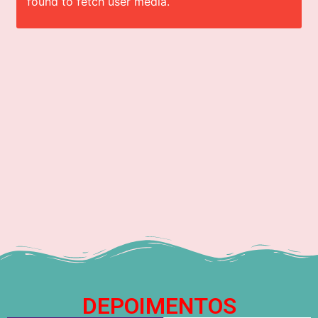
found to fetch user media.
DEPOIMENTOS